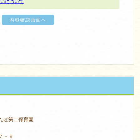
らんぼ第二保育園
７－６