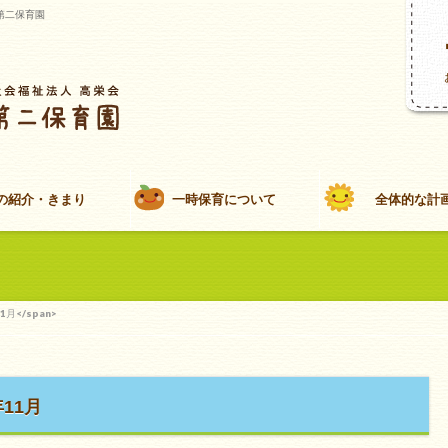
第二保育園
の紹介・きまり
一時保育について
全体的な計
11月</span>
年11月